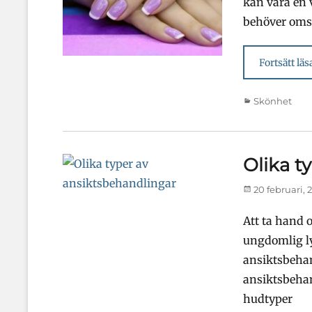
kan vara en 
behöver oms
Fortsätt läs
Kategorier
Skönhet
Olika t
Publicerad
20 februari, 
den
Att ta hand o
ungdomlig ly
ansiktsbehan
ansiktsbehan
hudtyper