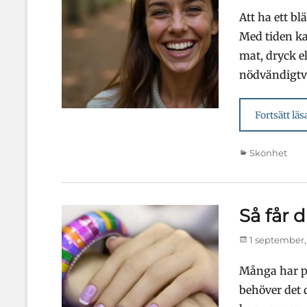
den
Att ha ett bl
Med tiden ka
mat, dryck el
nödvändigtvi
Fortsätt läs
Kategorier
Skönhet
Så får 
Publicerad
1 september,
den
Många har pr
behöver det d