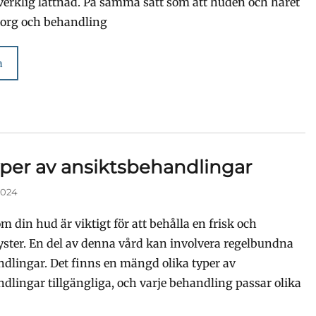
verklig lättnad. På samma sätt som att huden och håret
org och behandling
a
yper av ansiktsbehandlingar
2024
m din hud är viktigt för att behålla en frisk och
ster. En del av denna vård kan involvera regelbundna
dlingar. Det finns en mängd olika typer av
dlingar tillgängliga, och varje behandling passar olika