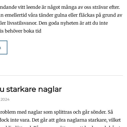
ändande vitt leende är något många av oss strävar efter.
n emellertid våra tänder gulna eller fläckas på grund av
ler livsstilsvanor. Den goda nyheten är att du inte
s behöver boka tid
a
du starkare naglar
 2024
oblem med naglar som splittras och går sönder. Så
ock inte vara. Det går att göra naglarna starkare, vilket