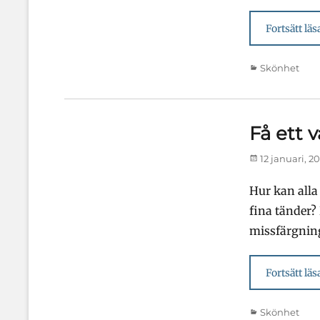
Fortsätt läs
Kategorier
Skönhet
Få ett 
Publicerad
12 januari, 2
den
Hur kan alla
fina tänder? 
missfärgning
Fortsätt läs
Kategorier
Skönhet