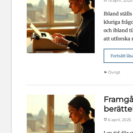
15 april, 2025
den
Ibland ställs
kluriga fråg
och ibland ti
att utforska
Fortsätt läs
Kategorier
Övrigt
Framgån
berätte
Publicerad
6 april, 2025
den
I en tid där