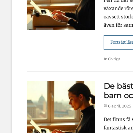
växande röre
oavsett storl
även för sam
Fortsätt läs
Kategorier
Övrigt
De bäst
barn o
Publicerad
6 april, 2025
den
Det finns få
fantastisk a