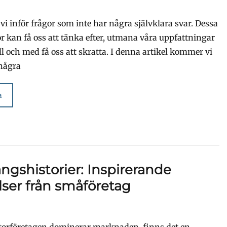
 vi inför frågor som inte har några självklara svar. Dessa
or kan få oss att tänka efter, utmana våra uppfattningar
ll och med få oss att skratta. I denna artikel kommer vi
 några
a
gshistorier: Inspirerande
lser från småföretag
 storföretagen dominerar marknaden, finns det en