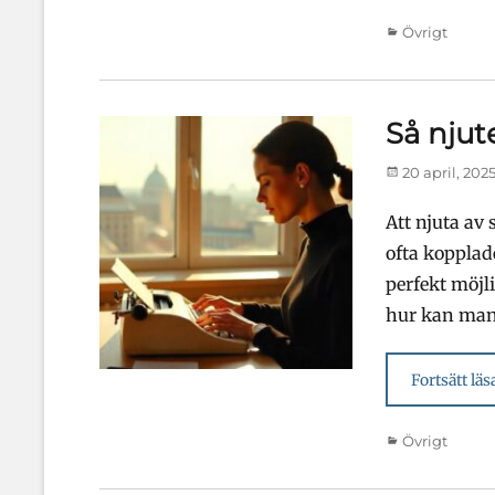
Kategorier
Övrigt
Så njut
Publicerad
20 april, 202
den
Att njuta av
ofta kopplade
perfekt möjl
hur kan man
Fortsätt läs
Kategorier
Övrigt