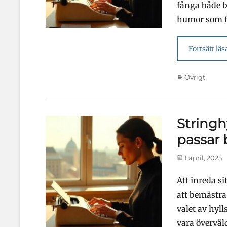
fånga både b
humor som f
Fortsätt läs
Kategorier
Övrigt
Stringh
passar 
Publicerad
1 april, 2025
den
Att inreda s
att bemästra
valet av hyl
vara överväl