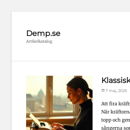
Demp.se
Artikelkatalog
Klassisk
Publicerad
7 maj, 2025
den
Att fira kräf
När kräftorn
topp och gem
sångerna som