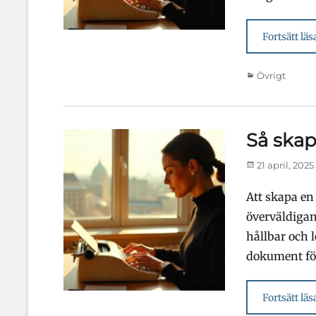
Fortsätt läs
Kategorier
Övrigt
Så skap
Publicerad
21 april, 2025
den
Att skapa e
överväldigan
hållbar och 
dokument för
Fortsätt läs