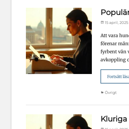
Populär
Publicerad
15 april, 2025
den
Att vara hund
förenar männ
fyrbent vän v
avkoppling 
Fortsätt läs
Kategorier
Övrigt
Kluriga
Publicerad