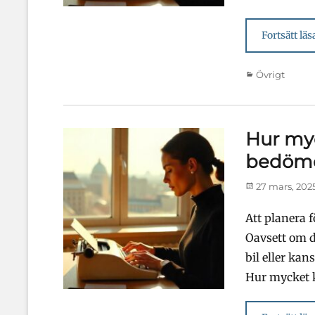
Fortsätt läs
Kategorier
Övrigt
Hur myc
bedöme
Publicerad
27 mars, 202
den
Att planera 
Oavsett om d
bil eller kan
Hur mycket 