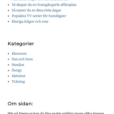
Så skapar du en framgångsrik affärsplan
Så njuter du av dina röda dagar
Populära TV-serier för hundägare
Kluriga frågor och svar
Kategorier
Ekonomi
Hus och hem
Husdjur
Övrigt
Skönhet
Träning
Om sidan:
Här på Demp.se kan du läsa gratis artiklar inom olika ämnen.