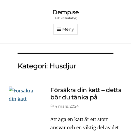
Demp.se
Artikelkatalog
Meny
Kategori:
Husdjur
Försäkra din katt – detta
bör du tänka på
Publicerad
4 mars, 2024
den
Att äga en katt är ett stort
ansvar och en viktig del av det